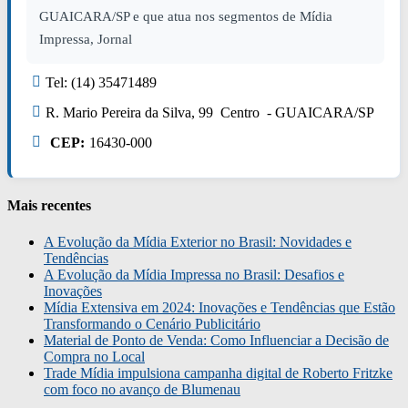
GUAICARA/SP e que atua nos segmentos de Mídia
Impressa, Jornal
Tel: (14) 35471489
R. Mario Pereira da Silva, 99 Centro - GUAICARA/SP
CEP:
16430-000
Mais recentes
A Evolução da Mídia Exterior no Brasil: Novidades e
Tendências
A Evolução da Mídia Impressa no Brasil: Desafios e
Inovações
Mídia Extensiva em 2024: Inovações e Tendências que Estão
Transformando o Cenário Publicitário
Material de Ponto de Venda: Como Influenciar a Decisão de
Compra no Local
Trade Mídia impulsiona campanha digital de Roberto Fritzke
com foco no avanço de Blumenau