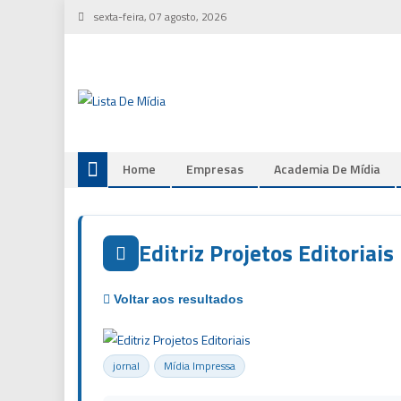
Skip
sexta-feira, 07 agosto, 2026
to
content
Home
Empresas
Academia De Mídia
Editriz Projetos Editoriais
jornal
Mídia Impressa