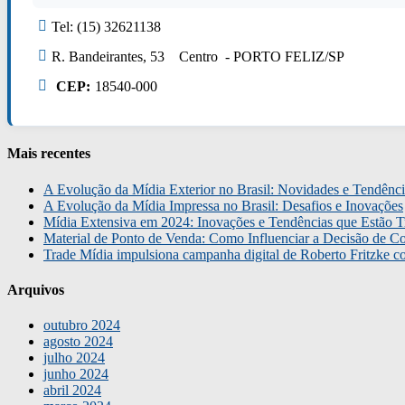
Tel: (15) 32621138
R. Bandeirantes, 53 Centro - PORTO FELIZ/SP
CEP:
18540-000
Mais recentes
A Evolução da Mídia Exterior no Brasil: Novidades e Tendênci
A Evolução da Mídia Impressa no Brasil: Desafios e Inovações
Mídia Extensiva em 2024: Inovações e Tendências que Estão T
Material de Ponto de Venda: Como Influenciar a Decisão de C
Trade Mídia impulsiona campanha digital de Roberto Fritzke 
Arquivos
outubro 2024
agosto 2024
julho 2024
junho 2024
abril 2024