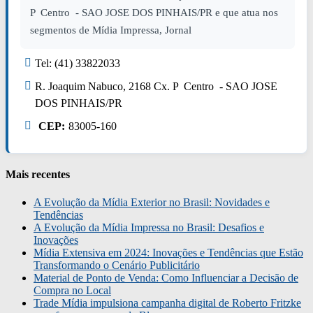
P Centro - SAO JOSE DOS PINHAIS/PR e que atua nos
segmentos de Mídia Impressa, Jornal
Tel: (41) 33822033
R. Joaquim Nabuco, 2168 Cx. P Centro - SAO JOSE
DOS PINHAIS/PR
CEP:
83005-160
Mais recentes
A Evolução da Mídia Exterior no Brasil: Novidades e
Tendências
A Evolução da Mídia Impressa no Brasil: Desafios e
Inovações
Mídia Extensiva em 2024: Inovações e Tendências que Estão
Transformando o Cenário Publicitário
Material de Ponto de Venda: Como Influenciar a Decisão de
Compra no Local
Trade Mídia impulsiona campanha digital de Roberto Fritzke