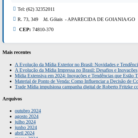
Tel: (62) 32352011
R. 73, 349 Jd. Góiais - APARECIDA DE GOIANIA/GO
CEP:
74810-370
Mais recentes
A Evolução da Mídia Exterior no Brasil: Novidades e Tendênci
A Evolução da Mídia Impressa no Brasil: Desafios e Inovações
Mídia Extensiva em 2024: Inovações e Tendências que Estão T
Material de Ponto de Venda: Como Influenciar a Decisão de C
Trade Mídia impulsiona campanha digital de Roberto Fritzke 
Arquivos
outubro 2024
agosto 2024
julho 2024
junho 2024
abril 2024