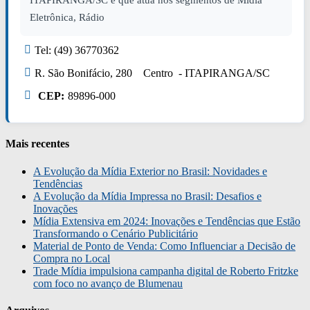
ITAPIRANGA/SC e que atua nos segmentos de Mídia
Eletrônica, Rádio
Tel: (49) 36770362
R. São Bonifácio, 280 Centro - ITAPIRANGA/SC
CEP:
89896-000
Mais recentes
A Evolução da Mídia Exterior no Brasil: Novidades e
Tendências
A Evolução da Mídia Impressa no Brasil: Desafios e
Inovações
Mídia Extensiva em 2024: Inovações e Tendências que Estão
Transformando o Cenário Publicitário
Material de Ponto de Venda: Como Influenciar a Decisão de
Compra no Local
Trade Mídia impulsiona campanha digital de Roberto Fritzke
com foco no avanço de Blumenau