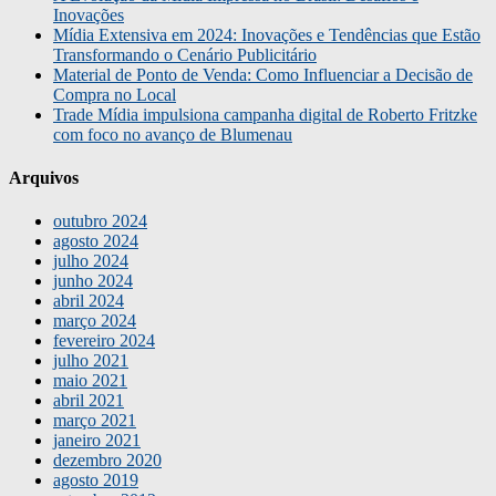
Inovações
Mídia Extensiva em 2024: Inovações e Tendências que Estão
Transformando o Cenário Publicitário
Material de Ponto de Venda: Como Influenciar a Decisão de
Compra no Local
Trade Mídia impulsiona campanha digital de Roberto Fritzke
com foco no avanço de Blumenau
Arquivos
outubro 2024
agosto 2024
julho 2024
junho 2024
abril 2024
março 2024
fevereiro 2024
julho 2021
maio 2021
abril 2021
março 2021
janeiro 2021
dezembro 2020
agosto 2019