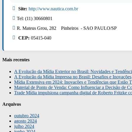
Site:
http://www.nautica.com.br
Tel: (11) 30660801
R. Mateus Grou, 282 Pinheiros - SAO PAULO/SP
CEP:
05415-040
Mais recentes
A Evolução da Mídia Exterior no Brasil: Novidades e Tendênci
A Evolução da Mídia Impressa no Brasil: Desafios e Inovações
Mídia Extensiva em 2024: Inovações e Tendências que Estão T
Material de Ponto de Venda: Como Influenciar a Decisão de C
Trade Mídia impulsiona campanha digital de Roberto Fritzke 
Arquivos
outubro 2024
agosto 2024
julho 2024
junho 2024