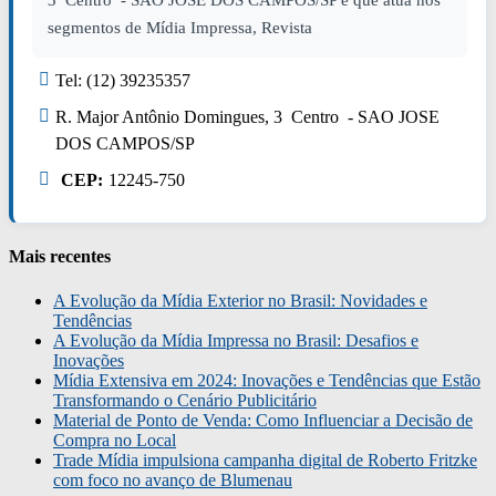
3 Centro - SAO JOSE DOS CAMPOS/SP e que atua nos
segmentos de Mídia Impressa, Revista
Tel: (12) 39235357
R. Major Antônio Domingues, 3 Centro - SAO JOSE
DOS CAMPOS/SP
CEP:
12245-750
Mais recentes
A Evolução da Mídia Exterior no Brasil: Novidades e
Tendências
A Evolução da Mídia Impressa no Brasil: Desafios e
Inovações
Mídia Extensiva em 2024: Inovações e Tendências que Estão
Transformando o Cenário Publicitário
Material de Ponto de Venda: Como Influenciar a Decisão de
Compra no Local
Trade Mídia impulsiona campanha digital de Roberto Fritzke
com foco no avanço de Blumenau