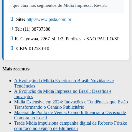
que atua nos segmentos de Mídia Impressa, Revista
Site:
http://www.pista.com.br
Tel: (11) 38737388
R. Cayowaa, 2267 sl. 1/2 Perdizes - SAO PAULO/SP
CEP:
01258-010
Mais recentes
A Evolução da Mídia Exterior no Brasil: Novidades e
Tendências
A Evolução da Mídia Impressa no Brasil: Desafios e
Inovações
Mídia Extensiva em 2024: Inovações e Tendências que Estão
Transformando o Cenário Publicitário
Material de Ponto de Venda: Como Influenciar a Decisão de
Compra no Local
Trade Mídia impulsiona campanha digital de Roberto Fritzke
com foco no avanço de Blumenau