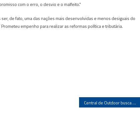
romisso com o erro, o desvio e o malfeito."
 ser, de fato, uma das nações mais desenvolvidas e menos desiguais do
rometeu empenho para realizar as reformas política e tributária.
Central de Outdoor busca um novo reposicionamento da entidade