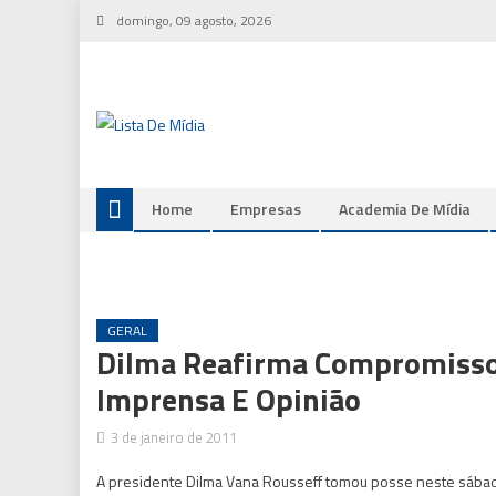
Skip
domingo, 09 agosto, 2026
to
content
Home
Empresas
Academia De Mídia
GERAL
Dilma Reafirma Compromisso 
Imprensa E Opinião
3 de janeiro de 2011
A presidente Dilma Vana Rousseff tomou posse neste sábado