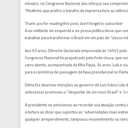
minutos, no Congresso Nacional, ela reforçou seu compromiss
“Reafirmo que prefiro o barulho da imprensa livre ao silêncio
Thank you for reading this post, don't forget to subscribe!
A ex-militante de esquerda e ex-presa política disse que co
trabalhar para transformar o Brasil em um país de “classe 
Aos 63 anos, Dilma foi declarada empossada às 14h52 pelo p
Congresso Nacional foi prejudicado pela forte chuva, que ce
carro aberto, acompanhada da filha Paula, 34 anos. Lula e s
para a cerimônia de passagem da faixa presidencial no Parla
Dilma fez diversas menções ao governo de Luiz Inácio Lula da 
antecessor promoveu o “despertar de um novo Brasil” e “o m
A presidente se emocionou ao recordar sua atuação contra 
à tortura ao dizer que suportou as “adversidades mais extrem
qualquer arrependimento, tampouco ressentimento ou ranco