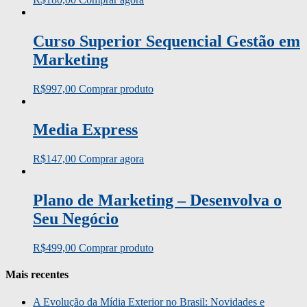
Curso Superior Sequencial Gestão em
Marketing
R$
997,00
Comprar produto
Media Express
R$
147,00
Comprar agora
Plano de Marketing – Desenvolva o
Seu Negócio
R$
499,00
Comprar produto
Mais recentes
A Evolução da Mídia Exterior no Brasil: Novidades e