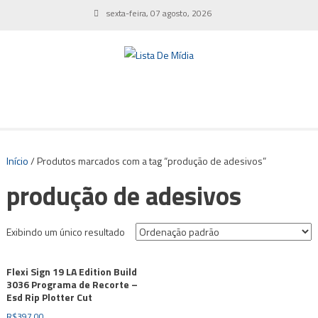
Skip
sexta-feira, 07 agosto, 2026
to
content
Início
/ Produtos marcados com a tag “produção de adesivos”
produção de adesivos
Exibindo um único resultado
Flexi Sign 19 LA Edition Build
3036 Programa de Recorte –
Esd Rip Plotter Cut
R$
397,00