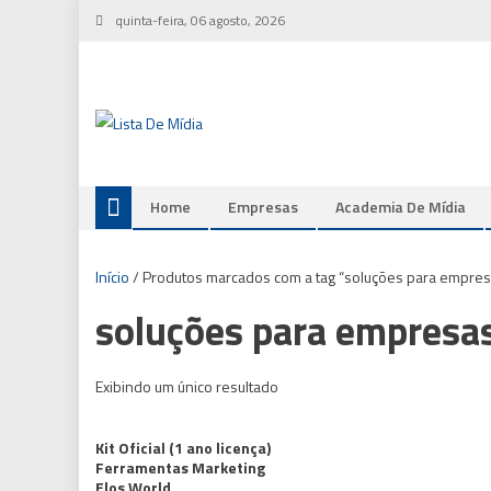
Skip
quinta-feira, 06 agosto, 2026
to
content
Home
Empresas
Academia De Mídia
Início
/ Produtos marcados com a tag “soluções para empres
soluções para empresa
Exibindo um único resultado
Kit Oficial (1 ano licença)
Ferramentas Marketing
Elos World