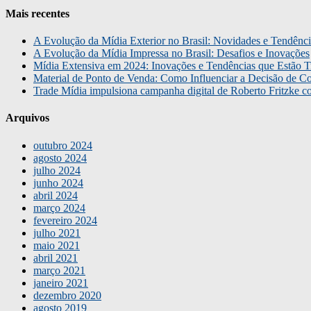
Mais recentes
A Evolução da Mídia Exterior no Brasil: Novidades e Tendênci
A Evolução da Mídia Impressa no Brasil: Desafios e Inovações
Mídia Extensiva em 2024: Inovações e Tendências que Estão T
Material de Ponto de Venda: Como Influenciar a Decisão de C
Trade Mídia impulsiona campanha digital de Roberto Fritzke 
Arquivos
outubro 2024
agosto 2024
julho 2024
junho 2024
abril 2024
março 2024
fevereiro 2024
julho 2021
maio 2021
abril 2021
março 2021
janeiro 2021
dezembro 2020
agosto 2019