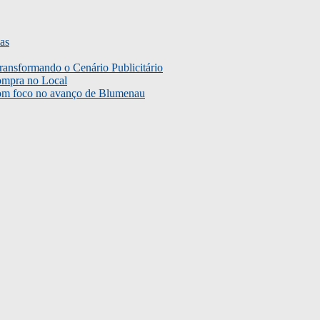
as
ransformando o Cenário Publicitário
ompra no Local
com foco no avanço de Blumenau