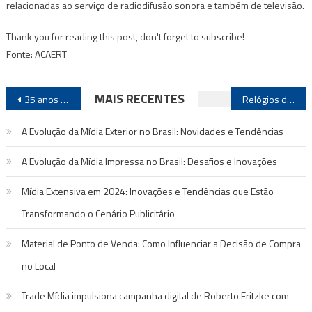
relacionadas ao serviço de radiodifusão sonora e também de televisão.
Thank you for reading this post, don't forget to subscribe!
Fonte: ACAERT
Navegação
MAIS RECENTES
35 anos da Central  A Mãe de todos os Outdoors
Relógios digitais da Clear Channel no Rio de Janeiro informarão fluxo de pessoas na rua
de
A Evolução da Mídia Exterior no Brasil: Novidades e Tendências
Post
A Evolução da Mídia Impressa no Brasil: Desafios e Inovações
Mídia Extensiva em 2024: Inovações e Tendências que Estão
Transformando o Cenário Publicitário
Material de Ponto de Venda: Como Influenciar a Decisão de Compra
no Local
Trade Mídia impulsiona campanha digital de Roberto Fritzke com