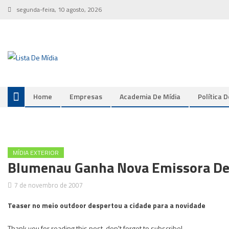
Skip
segunda-feira, 10 agosto, 2026
to
content
Home
Empresas
Academia De Mídia
Política 
MÍDIA EXTERIOR
Blumenau Ganha Nova Emissora De
7 de novembro de 2007
Teaser no meio outdoor despertou a cidade para a novidade
Thank you for reading this post, don't forget to subscribe!