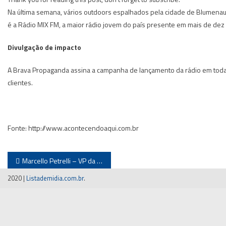
Na última semana, vários outdoors espalhados pela cidade de Blumenau
é a Rádio MIX FM, a maior rádio jovem do país presente em mais de dez
Divulgação de impacto
A Brava Propaganda assina a campanha de lançamento da rádio em toda 
clientes.
Fonte: http://www.acontecendoaqui.com.br
Navegação
Marcello Petrelli – VP da Rede SC
de
2020
|
Listademidia.com.br
.
Post