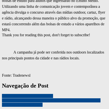
bolsas de estudo para alunos que ingressarão no Ensino Médio.
Utilizando uma linha de comunicação jovem e contemporânea a
agência divulga o concurso através das mídias outdoor, cartaz, flyer
e rádio, alcançando dessa maneira o público alvo da promoção, que
estará concorrendo além das bolsas de estudo a vários aparelhos de
MP4.
Thank you for reading this post, don't forget to subscribe!
A campanha já pode ser conferida nos outdoors localizados
nos principais pontos da cidade e nas rádios locais.
Fonte: Tradenewsl
Navegação de Post
Free conquista duas novas contas
Kryohunter e Aldeia juntas conquistam conta de cliente nacional
para atuação na região sul.