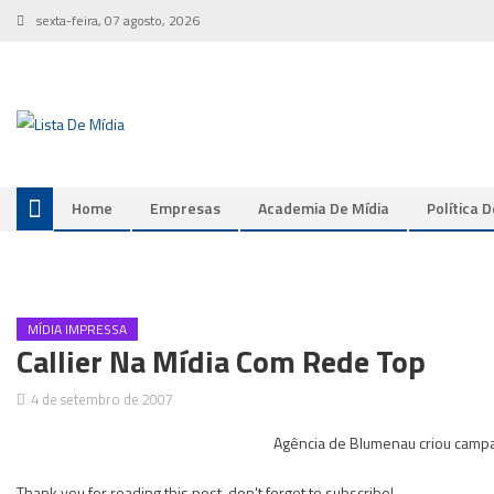
Skip
sexta-feira, 07 agosto, 2026
to
content
Home
Empresas
Academia De Mídia
Política 
MÍDIA IMPRESSA
Callier Na Mídia Com Rede Top
4 de setembro de 2007
Agência de Blumenau criou camp
Thank you for reading this post, don't forget to subscribe!