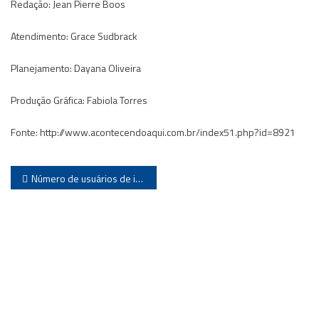
Redação: Jean Pierre Boos
Atendimento: Grace Sudbrack
Planejamento: Dayana Oliveira
Produção Gráfica: Fabiola Torres
Fonte: http://www.acontecendoaqui.com.br/index51.php?id=8921
Navegação
Número de usuários de internet bate recorde
de
Post