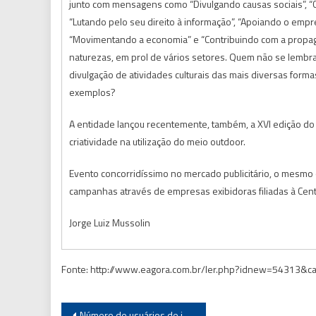
junto com mensagens como “Divulgando causas sociais”, “C
“Lutando pelo seu direito à informação”, “Apoiando o empresá
“Movimentando a economia” e “Contribuindo com a propag
naturezas, em prol de vários setores. Quem não se lembr
divulgação de atividades culturais das mais diversas form
exemplos?
A entidade lançou recentemente, também, a XVI edição do 
criatividade na utilização do meio outdoor.
Evento concorridíssimo no mercado publicitário, o mesmo 
campanhas através de empresas exibidoras filiadas à Cent
Jorge Luiz Mussolin
Fonte: http://www.eagora.com.br/ler.php?idnew=54313&c
Navegação
Número de usuários de internet bate recorde