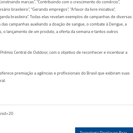
onstruindo marcas”, “Contribuindo com o crescimento do comércio”,
rio brasileiro”, “Gerando empregos”, “A favor da livre iniciativa”,
anda brasileira”. Todas elas revelam exemplos de campanhas de diversas
a das campanhas auxiliando a doação de sangue, o combate à Dengue, a
as, o lançamento de um produto, a oferta da semana e tantos outros
Prêmio Central de Outdoor, com o objetivo de reconhecer e incentivar a
oferece premiação a agências e profissionais do Brasil que exibiram suas
ral.
anid=20
Tecnologia Displax no Brasil