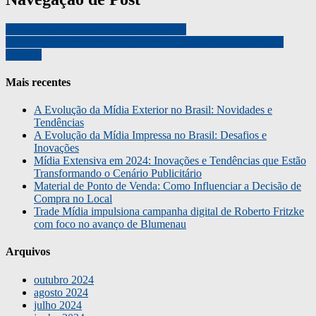
Free Comunicação conquista nova conta
Programa de internet banda larga não é “nova estatização”, diz
ministro
Mais recentes
A Evolução da Mídia Exterior no Brasil: Novidades e
Tendências
A Evolução da Mídia Impressa no Brasil: Desafios e
Inovações
Mídia Extensiva em 2024: Inovações e Tendências que Estão
Transformando o Cenário Publicitário
Material de Ponto de Venda: Como Influenciar a Decisão de
Compra no Local
Trade Mídia impulsiona campanha digital de Roberto Fritzke
com foco no avanço de Blumenau
Arquivos
outubro 2024
agosto 2024
julho 2024