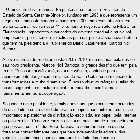
– O Sindicato das Empresas Proprietárias de Jornais e Revistas do
Estado de Santa Catarina-Sindejor, fundado em 1993 e que representa um
segmento composto por aproximadamente 300 empresas atuantes em
Santa Catarina, reuniu nesta 4ª feira, num almoço realizado na FIESC, em
Florianópolis, importantes autoridades do governo estadual e municipal,
empresários, publicitários e jornalistas para dar posse à sua nova diretoria
que tem na presidência o Publisher do Diário Catarinense, Marcos Noll
Barboza.
A nova diretoria do Sindejor, gestão 2007-2010, resumiu, nas palavras de
seu novo presidente, Marcos Noll Barboza, o grande desafio que tem pela
frente. “A nossa missão será, na sua essência, contribuir para o
aprimoramento dos jornais e revistas de Santa Catarina num cenário de
transformações e muito dinamismo. É nosso objetivo reforçar a união do
nosso segmento, estimular o debate, a troca de experiências e,
fundamentalmente, a cooperação”.
Segundo o novo presidente, jornais e revistas que produzirem conteúdos
de qualidade e de credibilidade terão um papel importante no futuro, não
importando a plataforma de distribuição escolhida, em papel, pela Internet
ou pelo celular. “Cada vez mais as pessoas precisam de informação em
que possam confiar”, diz. Para Barboza, o setor também precisa se
fortalecer comercialmente para que haja independência editorial dos
veículos, patrimônio essencial para credibilidade dos mesmos.