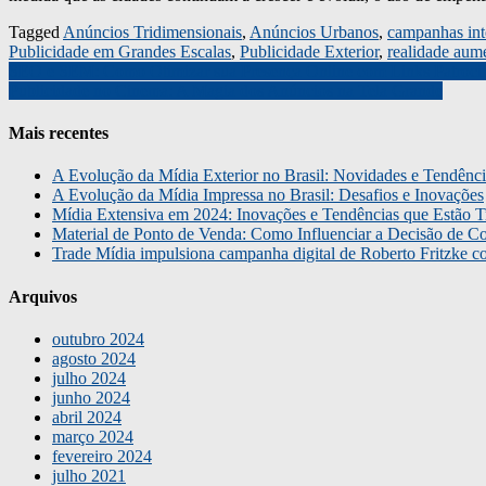
Tagged
Anúncios Tridimensionais
,
Anúncios Urbanos
,
campanhas int
Publicidade em Grandes Escalas
,
Publicidade Exterior
,
realidade aum
SEO e SEM: Como Otimizar sua Presença Online com Links Patroci
Publicidade no Cinema: A Magia dos Anúncios na Tela Grande
Navegação
de
Mais recentes
Post
A Evolução da Mídia Exterior no Brasil: Novidades e Tendênci
A Evolução da Mídia Impressa no Brasil: Desafios e Inovações
Mídia Extensiva em 2024: Inovações e Tendências que Estão T
Material de Ponto de Venda: Como Influenciar a Decisão de C
Trade Mídia impulsiona campanha digital de Roberto Fritzke 
Arquivos
outubro 2024
agosto 2024
julho 2024
junho 2024
abril 2024
março 2024
fevereiro 2024
julho 2021