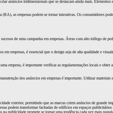
riar anúncios tridimensionais que se destacam ainda mais. Elementos
 (RA), as empenas podem se tornar interativas. Os consumidores pode
o sucesso de uma campanha em empenas. Áreas com alto tráfego de pedes
em empenas, é essencial que o design seja de alta qualidade e visualmen
uma empena, é importante verificar as regulamentações locais e obter a
manutenção dos anúncios em empenas é importante. Utilizar materiais s
cidade exterior, permitindo que as marcas criem anúncios de grande i
empenas podem transformar fachadas de edifícios em espaços publicitár
s na publicidade promete se tornar uma tendência cada vez mais popular