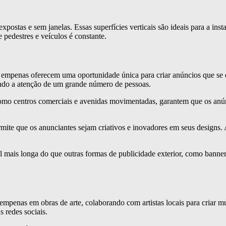
expostas e sem janelas. Essas superfícies verticais são ideais para a ins
 pedestres e veículos é constante.
 empenas oferecem uma oportunidade única para criar anúncios que se
rando a atenção de um grande número de pessoas.
omo centros comerciais e avenidas movimentadas, garantem que os anún
ite que os anunciantes sejam criativos e inovadores em seus designs. An
ais longa do que outras formas de publicidade exterior, como banners 
mpenas em obras de arte, colaborando com artistas locais para cria
s redes sociais.