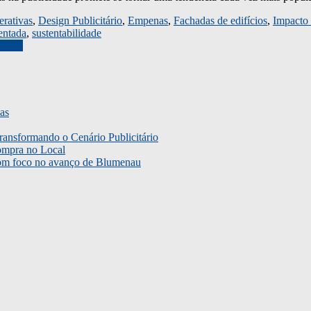
erativas
,
Design Publicitário
,
Empenas
,
Fachadas de edifícios
,
Impacto 
entada
,
sustentabilidade
nados
as
ransformando o Cenário Publicitário
ompra no Local
com foco no avanço de Blumenau