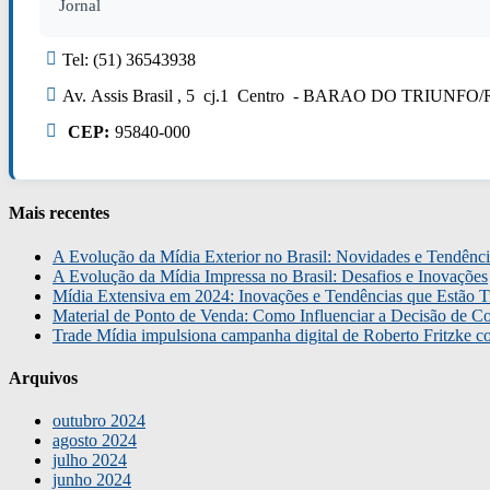
Jornal
Tel: (51) 36543938
Av. Assis Brasil , 5 cj.1 Centro - BARAO DO TRIUNFO/
CEP:
95840-000
Mais recentes
A Evolução da Mídia Exterior no Brasil: Novidades e Tendênci
A Evolução da Mídia Impressa no Brasil: Desafios e Inovações
Mídia Extensiva em 2024: Inovações e Tendências que Estão T
Material de Ponto de Venda: Como Influenciar a Decisão de C
Trade Mídia impulsiona campanha digital de Roberto Fritzke 
Arquivos
outubro 2024
agosto 2024
julho 2024
junho 2024