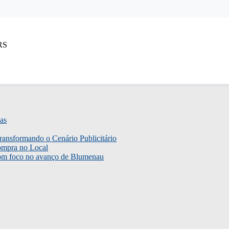
RS
as
ransformando o Cenário Publicitário
ompra no Local
com foco no avanço de Blumenau