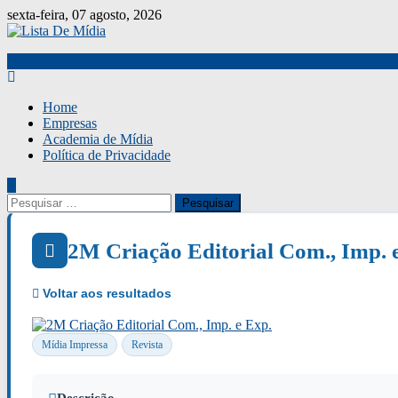
Skip
sexta-feira, 07 agosto, 2026
to
content
Home
Empresas
Academia de Mídia
Política de Privacidade
Pesquisar
por:
2M Criação Editorial Com., Imp. 
Mídia Impressa
Revista