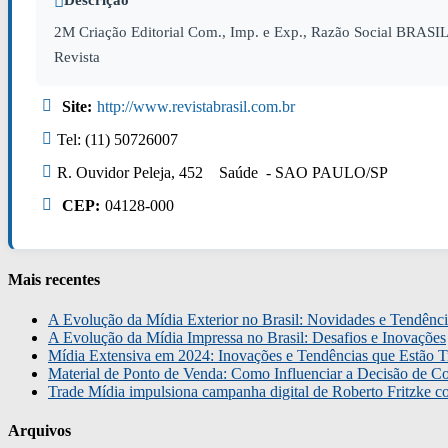
Descrição
2M Criação Editorial Com., Imp. e Exp., Razão Social BRAS
Revista
Site:
http://www.revistabrasil.com.br
Tel: (11) 50726007
R. Ouvidor Peleja, 452 Saúde - SAO PAULO/SP
CEP:
04128-000
Mais recentes
A Evolução da Mídia Exterior no Brasil: Novidades e Tendênci
A Evolução da Mídia Impressa no Brasil: Desafios e Inovações
Mídia Extensiva em 2024: Inovações e Tendências que Estão T
Material de Ponto de Venda: Como Influenciar a Decisão de C
Trade Mídia impulsiona campanha digital de Roberto Fritzke 
Arquivos