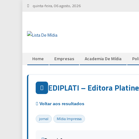
Skip
quinta-feira, 06 agosto, 2026
to
content
Home
Empresas
Academia De Mídia
Pol
EDIPLATI – Editora Platin
jornal
Mídia Impressa