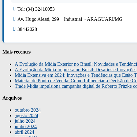
Tel: (34) 32410053
Av. Hugo Alessi, 299 Industrial - ARAGUARI/MG
38442028
Mais recentes
A Evolução da Mídia Exterior no Brasil: Novidades e Tendênci
A Evolução da Mídia Impressa no Brasil: Desafios e Inovações
Mídia Extensiva em 2024: Inovações e Tendências que Estão T
Material de Ponto de Venda: Como Influenciar a Decisão de C
Trade Mídia impulsiona campanha digital de Roberto Fritzke 
Arquivos
outubro 2024
agosto 2024
julho 2024
junho 2024
abril 2024