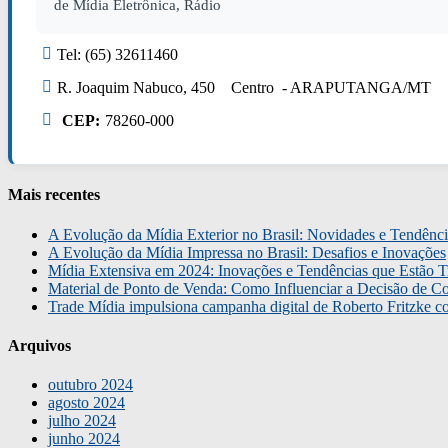
de Mídia Eletrônica, Rádio
Tel: (65) 32611460
R. Joaquim Nabuco, 450 Centro - ARAPUTANGA/MT
CEP:
78260-000
Mais recentes
A Evolução da Mídia Exterior no Brasil: Novidades e Tendênci
A Evolução da Mídia Impressa no Brasil: Desafios e Inovações
Mídia Extensiva em 2024: Inovações e Tendências que Estão T
Material de Ponto de Venda: Como Influenciar a Decisão de C
Trade Mídia impulsiona campanha digital de Roberto Fritzke 
Arquivos
outubro 2024
agosto 2024
julho 2024
junho 2024