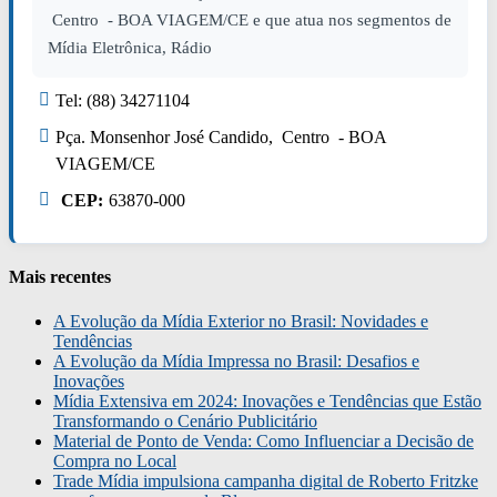
Centro - BOA VIAGEM/CE e que atua nos segmentos de
Mídia Eletrônica, Rádio
Tel: (88) 34271104
Pça. Monsenhor José Candido, Centro - BOA
VIAGEM/CE
CEP:
63870-000
Mais recentes
A Evolução da Mídia Exterior no Brasil: Novidades e
Tendências
A Evolução da Mídia Impressa no Brasil: Desafios e
Inovações
Mídia Extensiva em 2024: Inovações e Tendências que Estão
Transformando o Cenário Publicitário
Material de Ponto de Venda: Como Influenciar a Decisão de
Compra no Local
Trade Mídia impulsiona campanha digital de Roberto Fritzke