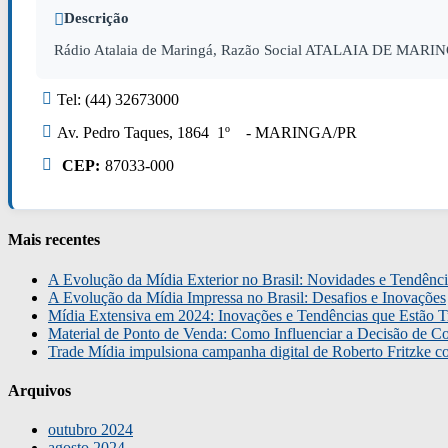
Descrição
Rádio Atalaia de Maringá, Razão Social ATALAIA DE MARINGÁ
Tel: (44) 32673000
Av. Pedro Taques, 1864 1º - MARINGA/PR
CEP:
87033-000
Mais recentes
A Evolução da Mídia Exterior no Brasil: Novidades e Tendênci
A Evolução da Mídia Impressa no Brasil: Desafios e Inovações
Mídia Extensiva em 2024: Inovações e Tendências que Estão T
Material de Ponto de Venda: Como Influenciar a Decisão de C
Trade Mídia impulsiona campanha digital de Roberto Fritzke 
Arquivos
outubro 2024
agosto 2024