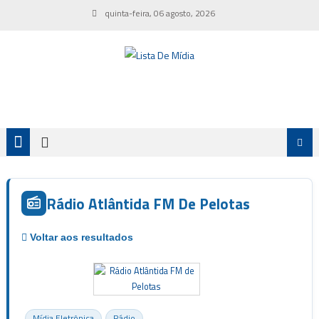
Skip
quinta-feira, 06 agosto, 2026
to
content
Rádio Atlântida FM De Pelotas
Mídia Eletrônica
Rádio