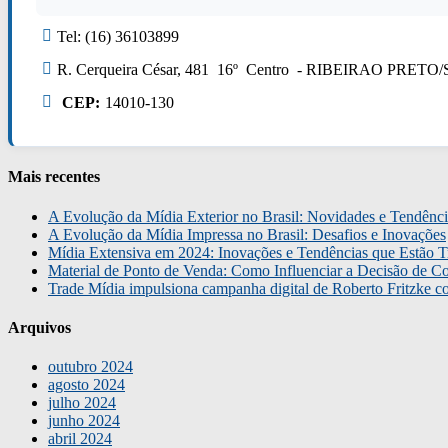
Tel: (16) 36103899
R. Cerqueira César, 481 16º Centro - RIBEIRAO PRETO/
CEP:
14010-130
Mais recentes
A Evolução da Mídia Exterior no Brasil: Novidades e Tendênci
A Evolução da Mídia Impressa no Brasil: Desafios e Inovações
Mídia Extensiva em 2024: Inovações e Tendências que Estão T
Material de Ponto de Venda: Como Influenciar a Decisão de C
Trade Mídia impulsiona campanha digital de Roberto Fritzke 
Arquivos
outubro 2024
agosto 2024
julho 2024
junho 2024
abril 2024