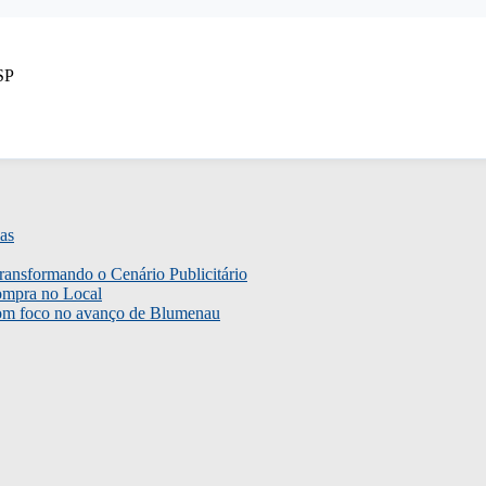
SP
as
ransformando o Cenário Publicitário
ompra no Local
com foco no avanço de Blumenau