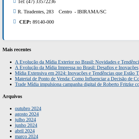
Tel: (47) 33572236
R. Tiradentes, 283 Centro - IBIRAMA/SC
CEP:
89140-000
Mais recentes
A Evolução da Mídia Exterior no Brasil: Novidades e Tendênci
A Evolução da Mídia Impressa no Brasil: Desafios e Inovações
Mídia Extensiva em 2024: Inovações e Tendências que Estão T
Material de Ponto de Venda: Como Influenciar a Decisão de C
Trade Mídia impulsiona campanha digital de Roberto Fritzke 
Arquivos
outubro 2024
agosto 2024
julho 2024
junho 2024
abril 2024
março 2024