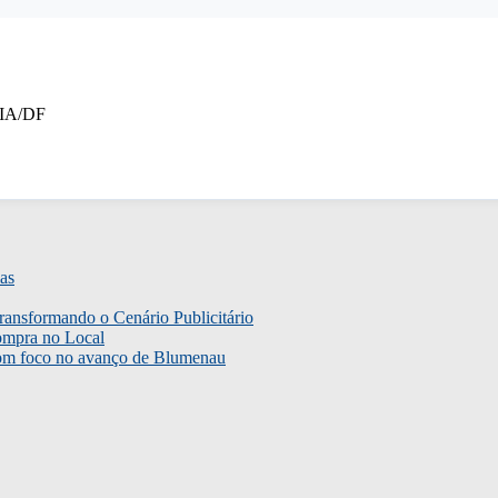
LIA/DF
as
ransformando o Cenário Publicitário
ompra no Local
com foco no avanço de Blumenau