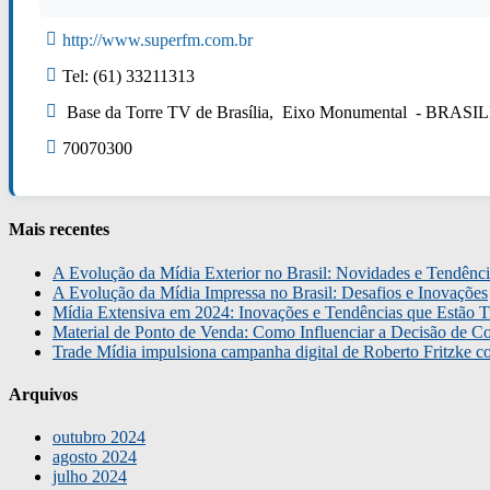
http://www.superfm.com.br
Tel: (61) 33211313
Base da Torre TV de Brasília, Eixo Monumental - BRASI
70070300
Mais recentes
A Evolução da Mídia Exterior no Brasil: Novidades e Tendênci
A Evolução da Mídia Impressa no Brasil: Desafios e Inovações
Mídia Extensiva em 2024: Inovações e Tendências que Estão T
Material de Ponto de Venda: Como Influenciar a Decisão de C
Trade Mídia impulsiona campanha digital de Roberto Fritzke 
Arquivos
outubro 2024
agosto 2024
julho 2024