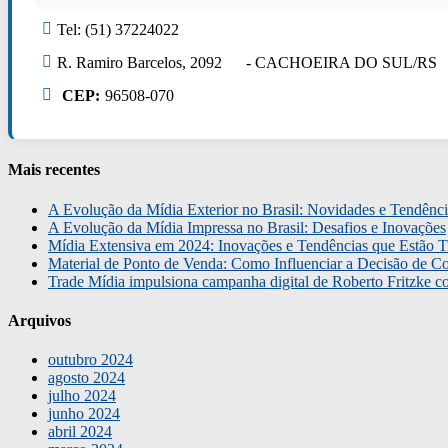
Tel: (51) 37224022
R. Ramiro Barcelos, 2092 - CACHOEIRA DO SUL/RS
CEP:
96508-070
Mais recentes
A Evolução da Mídia Exterior no Brasil: Novidades e Tendênci
A Evolução da Mídia Impressa no Brasil: Desafios e Inovações
Mídia Extensiva em 2024: Inovações e Tendências que Estão T
Material de Ponto de Venda: Como Influenciar a Decisão de C
Trade Mídia impulsiona campanha digital de Roberto Fritzke 
Arquivos
outubro 2024
agosto 2024
julho 2024
junho 2024
abril 2024