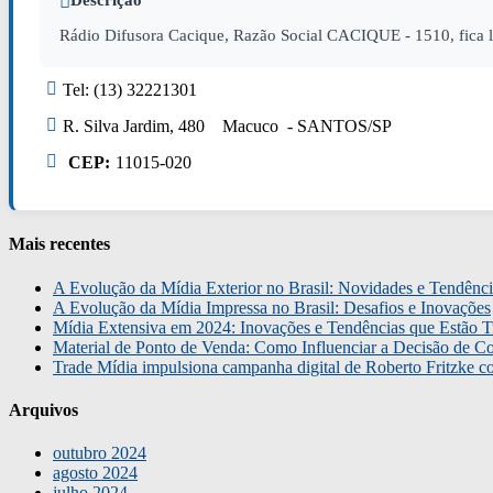
Descrição
Rádio Difusora Cacique, Razão Social CACIQUE - 1510, fica 
Tel: (13) 32221301
R. Silva Jardim, 480 Macuco - SANTOS/SP
CEP:
11015-020
Mais recentes
A Evolução da Mídia Exterior no Brasil: Novidades e Tendênci
A Evolução da Mídia Impressa no Brasil: Desafios e Inovações
Mídia Extensiva em 2024: Inovações e Tendências que Estão T
Material de Ponto de Venda: Como Influenciar a Decisão de C
Trade Mídia impulsiona campanha digital de Roberto Fritzke 
Arquivos
outubro 2024
agosto 2024
julho 2024