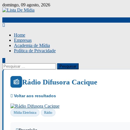
Skip
domingo, 09 agosto, 2026
to
content
Home
Empresas
Academia de Mídia
Política de Privacidade
Pesquisar
por:
Rádio Difusora Cacique
Mídia Eletrônica
Rádio