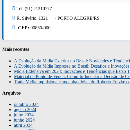
Tel: (51) 21210777
R. Silvério, 1321 - PORTO ALEGRE/RS
CEP:
90850-000
Mais recentes
A Evolução da Mídia Exterior no Brasil: Novidades e Tendênci
A Evolução da Mídia Impressa no Brasil: Desafios e Inovações
Mídia Extensiva em 2024: Inovações e Tendências que Estão T
Material de Ponto de Venda: Como Influenciar a Decisão de C
Trade Mídia impulsiona campanha digital de Roberto Fritzke 
Arquivos
outubro 2024
agosto 2024
julho 2024
junho 2024
abril 2024