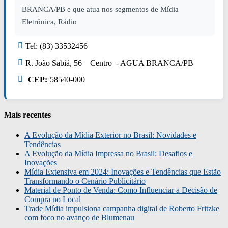
BRANCA/PB e que atua nos segmentos de Mídia
Eletrônica, Rádio
Tel: (83) 33532456
R. João Sabiá, 56 Centro - AGUA BRANCA/PB
CEP:
58540-000
Mais recentes
A Evolução da Mídia Exterior no Brasil: Novidades e
Tendências
A Evolução da Mídia Impressa no Brasil: Desafios e
Inovações
Mídia Extensiva em 2024: Inovações e Tendências que Estão
Transformando o Cenário Publicitário
Material de Ponto de Venda: Como Influenciar a Decisão de
Compra no Local
Trade Mídia impulsiona campanha digital de Roberto Fritzke
com foco no avanço de Blumenau