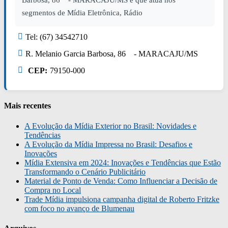
Barbosa, 86 - MARACAJU/MS e que atua nos
segmentos de Mídia Eletrônica, Rádio
Tel: (67) 34542710
R. Melanio Garcia Barbosa, 86 - MARACAJU/MS
CEP:
79150-000
Mais recentes
A Evolução da Mídia Exterior no Brasil: Novidades e
Tendências
A Evolução da Mídia Impressa no Brasil: Desafios e
Inovações
Mídia Extensiva em 2024: Inovações e Tendências que Estão
Transformando o Cenário Publicitário
Material de Ponto de Venda: Como Influenciar a Decisão de
Compra no Local
Trade Mídia impulsiona campanha digital de Roberto Fritzke
com foco no avanço de Blumenau