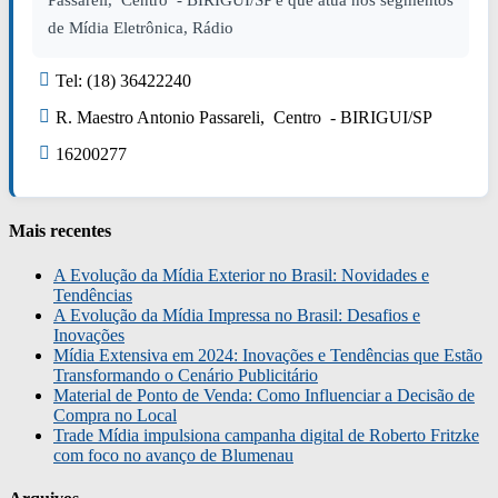
Passareli, Centro - BIRIGUI/SP e que atua nos segmentos
de Mídia Eletrônica, Rádio
Tel: (18) 36422240
R. Maestro Antonio Passareli, Centro - BIRIGUI/SP
16200277
Mais recentes
A Evolução da Mídia Exterior no Brasil: Novidades e
Tendências
A Evolução da Mídia Impressa no Brasil: Desafios e
Inovações
Mídia Extensiva em 2024: Inovações e Tendências que Estão
Transformando o Cenário Publicitário
Material de Ponto de Venda: Como Influenciar a Decisão de
Compra no Local
Trade Mídia impulsiona campanha digital de Roberto Fritzke
com foco no avanço de Blumenau