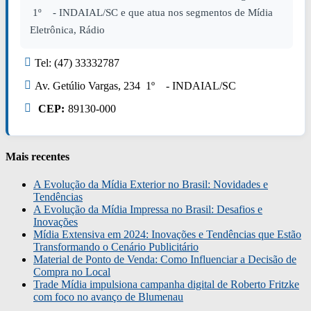
1º - INDAIAL/SC e que atua nos segmentos de Mídia
Eletrônica, Rádio
Tel: (47) 33332787
Av. Getúlio Vargas, 234 1º - INDAIAL/SC
CEP:
89130-000
Mais recentes
A Evolução da Mídia Exterior no Brasil: Novidades e
Tendências
A Evolução da Mídia Impressa no Brasil: Desafios e
Inovações
Mídia Extensiva em 2024: Inovações e Tendências que Estão
Transformando o Cenário Publicitário
Material de Ponto de Venda: Como Influenciar a Decisão de
Compra no Local
Trade Mídia impulsiona campanha digital de Roberto Fritzke
com foco no avanço de Blumenau