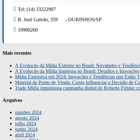
Tel: (14) 33222997
R. José Galvão, 359 - OURINHOS/SP
19900260
Mais recentes
A Evolução da Mídia Exterior no Brasil: Novidades e Tendênci
A Evolução da Mídia Impressa no Brasil: Desafios e Inovações
Mídia Extensiva em 2024: Inovações e Tendências que Estão T
Material de Ponto de Venda: Como Influenciar a Decisão de C
Trade Mídia impulsiona campanha digital de Roberto Fritzke 
Arquivos
outubro 2024
agosto 2024
julho 2024
junho 2024
abril 2024