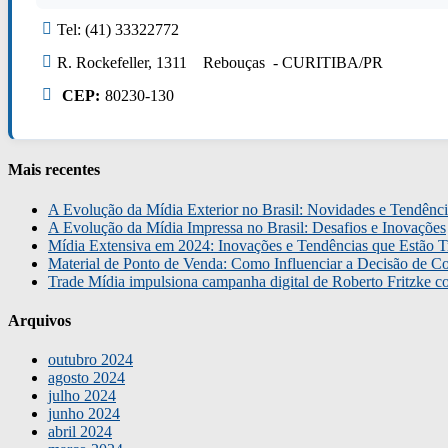
Tel: (41) 33322772
R. Rockefeller, 1311 Rebouças - CURITIBA/PR
CEP:
80230-130
Mais recentes
A Evolução da Mídia Exterior no Brasil: Novidades e Tendênci
A Evolução da Mídia Impressa no Brasil: Desafios e Inovações
Mídia Extensiva em 2024: Inovações e Tendências que Estão T
Material de Ponto de Venda: Como Influenciar a Decisão de C
Trade Mídia impulsiona campanha digital de Roberto Fritzke 
Arquivos
outubro 2024
agosto 2024
julho 2024
junho 2024
abril 2024