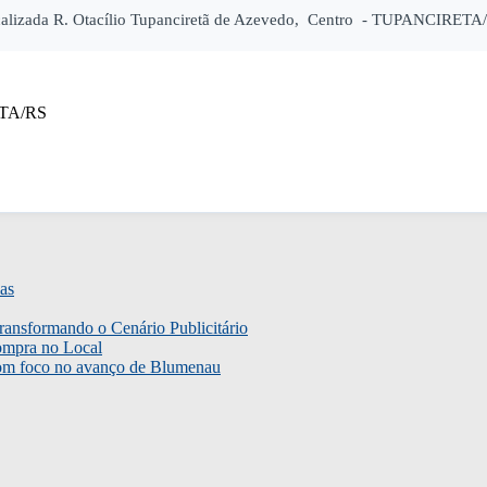
lizada R. Otacílio Tupanciretã de Azevedo, Centro - TUPANCIRETA/RS
ETA/RS
as
ransformando o Cenário Publicitário
ompra no Local
com foco no avanço de Blumenau