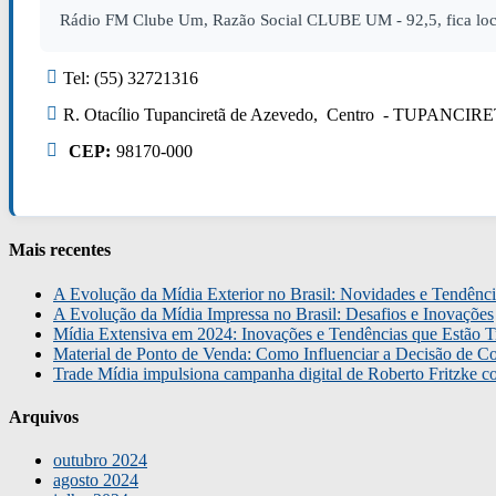
Rádio FM Clube Um, Razão Social CLUBE UM - 92,5, fica loca
Tel: (55) 32721316
R. Otacílio Tupanciretã de Azevedo, Centro - TUPANCIR
CEP:
98170-000
Mais recentes
A Evolução da Mídia Exterior no Brasil: Novidades e Tendênci
A Evolução da Mídia Impressa no Brasil: Desafios e Inovações
Mídia Extensiva em 2024: Inovações e Tendências que Estão T
Material de Ponto de Venda: Como Influenciar a Decisão de C
Trade Mídia impulsiona campanha digital de Roberto Fritzke 
Arquivos
outubro 2024
agosto 2024