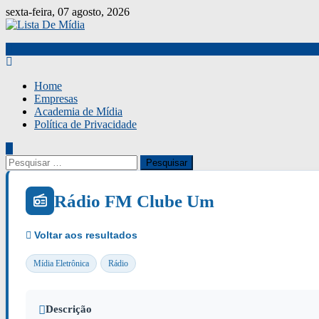
Skip
sexta-feira, 07 agosto, 2026
to
content
Home
Empresas
Academia de Mídia
Política de Privacidade
Pesquisar
por:
Rádio FM Clube Um
Mídia Eletrônica
Rádio
Descrição