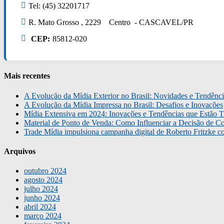
Tel: (45) 32201717
R. Mato Grosso , 2229 Centro - CASCAVEL/PR
CEP:
85812-020
Mais recentes
A Evolução da Mídia Exterior no Brasil: Novidades e Tendênci
A Evolução da Mídia Impressa no Brasil: Desafios e Inovações
Mídia Extensiva em 2024: Inovações e Tendências que Estão T
Material de Ponto de Venda: Como Influenciar a Decisão de C
Trade Mídia impulsiona campanha digital de Roberto Fritzke 
Arquivos
outubro 2024
agosto 2024
julho 2024
junho 2024
abril 2024
março 2024