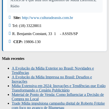
ASSIS/SP e que atua nos segmentos de Mídia Eletrônica,
Rádio
Site:
http://www.culturadeassis.com.br
Tel: (18) 33228811
R. Benjamin Constant, 33 1 - ASSIS/SP
CEP:
19806-130
Mais recentes
A Evolução da Mídia Exterior no Brasil: Novidades e
Tendências
A Evolução da Mídia Impressa no Brasil: Desafios e
Inovações
Mídia Extensiva em 2024: Inovações e Tendências que Estão
Transformando o Cenário Publicitário
Material de Ponto de Venda: Como Influenciar a Decisão de
Compra no Local
Trade Mídia impulsiona campanha digital de Roberto Fritzke
com foco no avanço de Blumenau