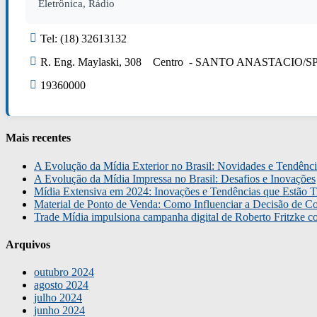
Eletrônica, Rádio
Tel: (18) 32613132
R. Eng. Maylaski, 308 Centro - SANTO ANASTACIO/S
19360000
Mais recentes
A Evolução da Mídia Exterior no Brasil: Novidades e Tendênci
A Evolução da Mídia Impressa no Brasil: Desafios e Inovações
Mídia Extensiva em 2024: Inovações e Tendências que Estão T
Material de Ponto de Venda: Como Influenciar a Decisão de C
Trade Mídia impulsiona campanha digital de Roberto Fritzke 
Arquivos
outubro 2024
agosto 2024
julho 2024
junho 2024