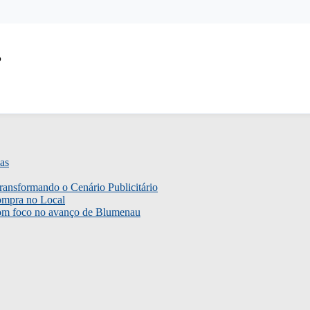
P
as
ransformando o Cenário Publicitário
ompra no Local
com foco no avanço de Blumenau