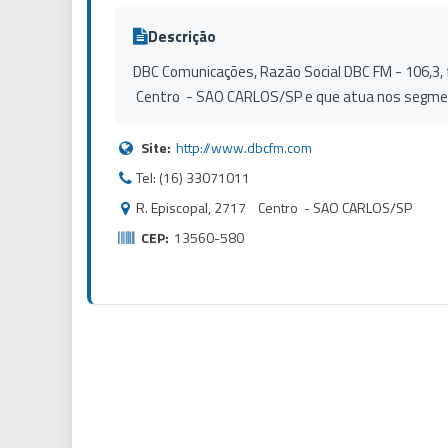
Descrição
DBC Comunicações, Razão Social DBC FM - 106,3, f
Centro - SAO CARLOS/SP e que atua nos segment
Site:
http://www.dbcfm.com
Tel: (16) 33071011
R. Episcopal, 2717 Centro - SAO CARLOS/SP
CEP:
13560-580