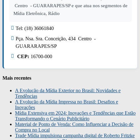
Centro - GUARARAPES/SP e que atua nos segmentos de
Mídia Eletrônica, Rádio
Tel: (18) 36061840
Pça. Nsa. Sra. Conceição, 434 Centro -
GUARARAPES/SP
CEP:
16700-000
Mais recentes
A Evolução da Mídia Exterior no Brasil: Novidades e
Tendências
A Evolução da Mídia Impressa no Brasil: Desafios e
Inovações
Mídia Extensiva em 2024: Inovações e Tendências que Estão
Transformando o Cenário Publicitário
Material de Ponto de Venda: Como Influenciar a Decisão de
Compra no Local
Trade Mídia impulsiona campanha digital de Roberto Fritzke