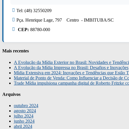
Tel: (48) 32550209
Pça. Henrique Lage, 797 Centro - IMBITUBA/SC
CEP:
88780-000
Mais recentes
A Evolução da Mídia Exterior no Brasil: Novidades e Tendênci
A Evolução da Mídia Impressa no Brasil: Desafios e Inovações
Mídia Extensiva em 2024: Inovações e Tendências que Estão T
Material de Ponto de Venda: Como Influenciar a Decisão de C
Trade Mídia impulsiona campanha digital de Roberto Fritzke 
Arquivos
outubro 2024
agosto 2024
julho 2024
junho 2024
abril 2024