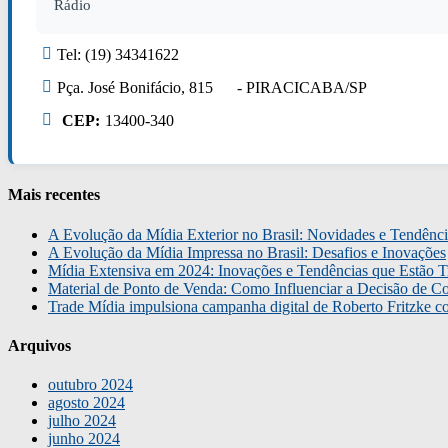
Rádio
Tel: (19) 34341622
Pça. José Bonifácio, 815 - PIRACICABA/SP
CEP:
13400-340
Mais recentes
A Evolução da Mídia Exterior no Brasil: Novidades e Tendênci
A Evolução da Mídia Impressa no Brasil: Desafios e Inovações
Mídia Extensiva em 2024: Inovações e Tendências que Estão T
Material de Ponto de Venda: Como Influenciar a Decisão de C
Trade Mídia impulsiona campanha digital de Roberto Fritzke 
Arquivos
outubro 2024
agosto 2024
julho 2024
junho 2024